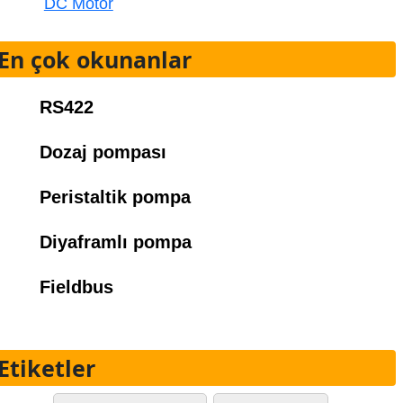
DC Motor
En çok okunanlar
RS422
Dozaj pompası
Peristaltik pompa
Diyaframlı pompa
Fieldbus
Etiketler