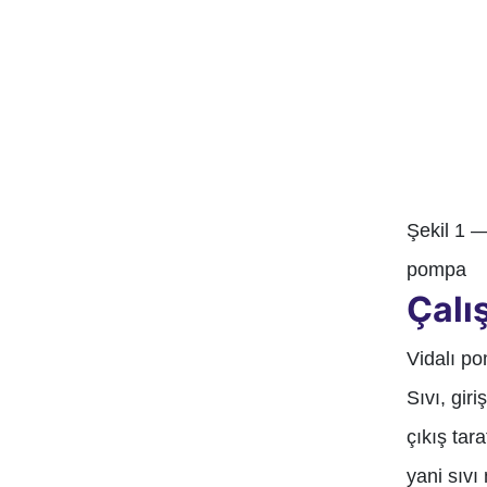
Şekil 1 —
pompa
Çalı
Vidalı po
Sıvı, gir
çıkış tar
yani sıvı