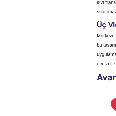
sıvı tran
sızdırmaz
Üç Vi
Merkezi b
bu tasarı
uygulamal
denizcilik
Avan