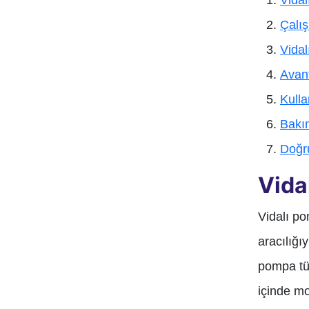
Vida
Çalı
Vidal
Avant
Kulla
Bakı
Doğr
Vida
Vidalı po
aracılığı
pompa tür
içinde mo