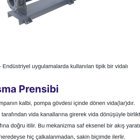
 Endüstriyel uygulamalarda kullanılan tipik bir vidalı
şma Prensibi
mpanın kalbi, pompa gövdesi içinde dönen vida(lar)dır.
iş tarafından vida kanallarına girerek vida dönüşüyle birlik
afına doğru itilir. Bu mekanizma saf eksenel bir akış yaratı
 neredeyse hiç çalkalanmadan, sakin biçimde ilerlir.