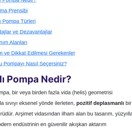
lı Pompa Nedir?
şma Prensibi
ı Pompa Türleri
ajlar ve Dezavantajlar
nım Alanları
m ve Dikkat Edilmesi Gerekenler
u Pompayı Nasıl Seçersiniz?
lı Pompa Nedir?
mpa, bir veya birden fazla vida (helis) geometrisi
yla sıvıyı eksenel yönde ilerleten,
pozitif deplasmanlı
bir
üdür. Arşimet vidasından ilham alan bu tasarım, yüzyıll
dern endüstrinin en güvenilir akışkan aktarım