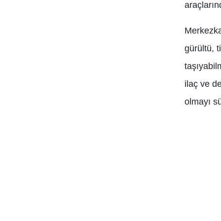
araçlarınd
Merkezka
gürültü, t
taşıyabil
ilaç ve d
olmayı s