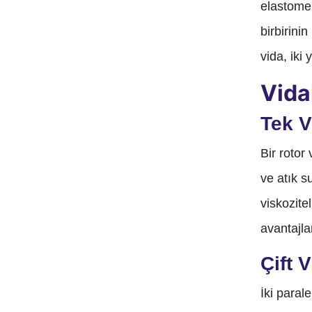
elastomer
birbirinin
vida, iki
Vida
Tek V
Bir rotor
ve atık s
viskozite
avantajla
Çift 
İki paral