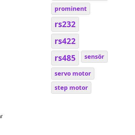
prominent
rs232
rs422
rs485
sensör
servo motor
step motor
ar