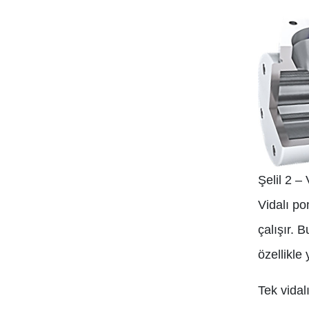
Şelil 2 –
Vidalı po
çalışır. 
özellikle 
Tek vidal